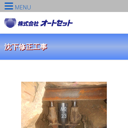
MENU
コ
ン
メニュ
テ
ン
ツ
TOPへ
会社概要
営業品目
社長挨拶
沈下修正工事
へ
ス
キ
ッ
TOPICS
品質保証
採用情報
プ
お問い合わせ