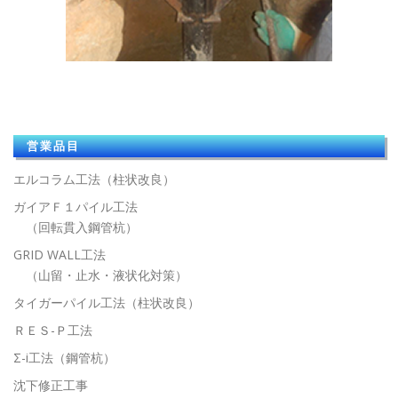
営業品目
エルコラム工法（柱状改良）
ガイアＦ１パイル工法
（回転貫入鋼管杭）
GRID WALL工法
（山留・止水・液状化対策）
タイガーパイル工法（柱状改良）
ＲＥＳ-Ｐ工法
Σ-i工法（鋼管杭）
沈下修正工事