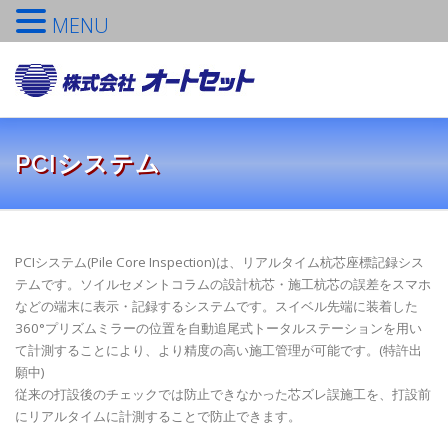
MENU
コ
ン
メニュ
テ
ン
ツ
TOPへ
会社概要
営業品目
社長挨拶
PCIシステム
へ
ス
キ
ッ
TOPICS
品質保証
採用情報
プ
PCIシステム(Pile Core Inspection)は、リアルタイム杭芯座標記録シス
テムです。ソイルセメントコラムの設計杭芯・施工杭芯の誤差をスマホ
お問い合わせ
などの端末に表示・記録するシステムです。スイベル先端に装着した
360°プリズムミラーの位置を自動追尾式トータルステーションを用い
て計測することにより、より精度の高い施工管理が可能です。(特許出
願中)
従来の打設後のチェックでは防止できなかった芯ズレ誤施工を、打設前
にリアルタイムに計測することで防止できます。