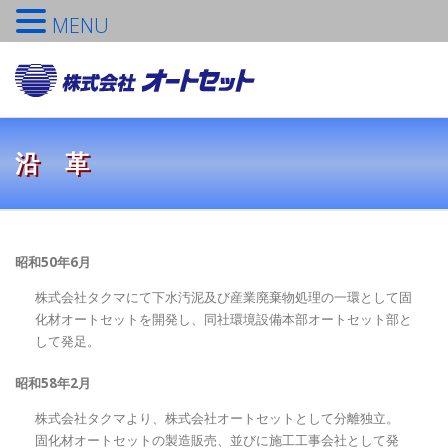
MENU
コ
ン
メニュ
テ
ン
ツ
TOPへ
会社概要
営業品目
社長挨拶
沿 革
へ
ス
キ
ッ
TOPICS
品質保証
採用情報
プ
昭和50年6月
株式会社タクマにて下水汚泥及び産業廃棄物処理の一環として固
お問い合わせ
化材オートセットを開発し、同社環境設備本部オートセット部と
して発足。
昭和58年2月
株式会社タクマより、株式会社オートセットとして分離独立。
固化材オートセットの製造販売、並びに施工工事会社として発