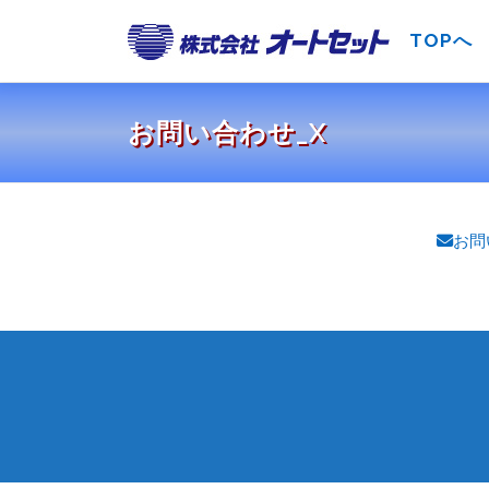
コ
ン
TOPへ
テ
ン
ツ
お問い合わせ_X
へ
ス
キ
ッ
お問
プ