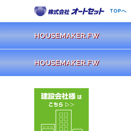
コ
ン
TOPへ
テ
ン
ツ
HOUSEMAKER.FW
へ
ス
キ
HOUSEMAKER.FW
ッ
プ