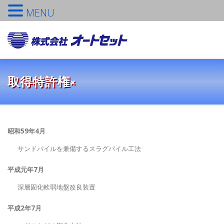
MENU
コ
ン
メニュ
テ
ン
ツ
TOPへ
会社概要
営業品目
社長挨拶
取得特許権×
へ
ス
キ
ッ
TOPICS
品質保証
採用情報
プ
昭和59年4月
サンドパイルを兼備するスラグパイル工法
お問い合わせ
平成元年7月
深層固化軟弱地盤改良装置
平成2年7月